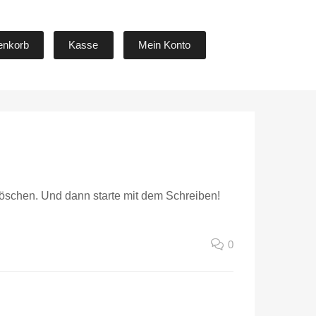
Skip
enkorb
Kasse
Mein Konto
to
content
löschen. Und dann starte mit dem Schreiben!
0