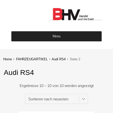
Menu
Skip
to
content
Home
FAHRZEUGARTIKEL
Audi RS4
Seite 2
Audi RS4
Ergebnisse 10 – 10 von 10 werden angezeigt