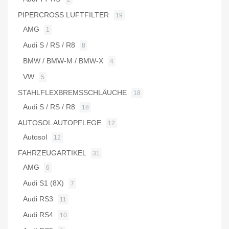
PIPERCROSS LUFTFILTER
19
AMG
1
Audi S / RS / R8
8
BMW / BMW-M / BMW-X
4
VW
5
STAHLFLEXBREMSSCHLÄUCHE
18
Audi S / RS / R8
18
AUTOSOL AUTOPFLEGE
12
Autosol
12
FAHRZEUGARTIKEL
31
AMG
6
Audi S1 (8X)
7
Audi RS3
11
Audi RS4
10