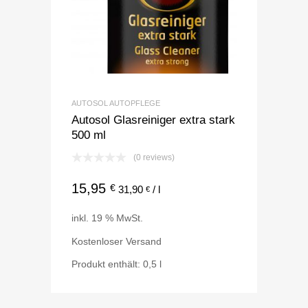
AUTOSOL AUTOPFLEGE
Autosol Glasreiniger extra stark
500 ml
(0 reviews)
15,95
€
31,90
/
l
€
inkl. 19 % MwSt.
Kostenloser Versand
Produkt enthält: 0,5
l