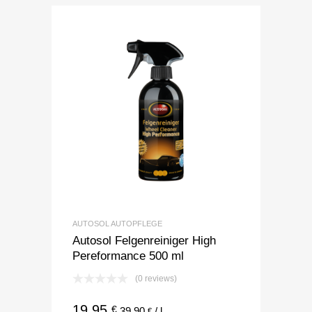
AUTOSOL AUTOPFLEGE
Autosol Felgenreiniger High
Pereformance 500 ml
(0 reviews)
19,95
€
39,90
/
l
€