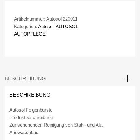
s
o
l
Artikelnummer:
Autosol 220011
F
Kategorien:
Autosol
,
AUTOSOL
e
AUTOPFLEGE
l
g
e
n
b
ü
BESCHREIBUNG
r
s
BESCHREIBUNG
t
e
Autosol Felgenbürste
M
Produktbeschreibung
e
Zur schonenden Reinigung von Stahl- und Alu.
n
Auswaschbar.
g