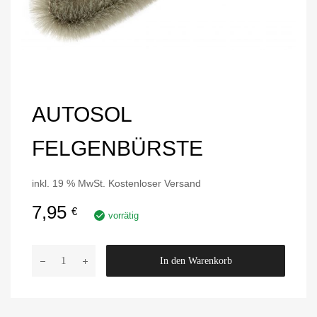
AUTOSOL
FELGENBÜRSTE
inkl. 19 % MwSt.
Kostenloser Versand
7,95
€
vorrätig
A
In den Warenkorb
u
t
o