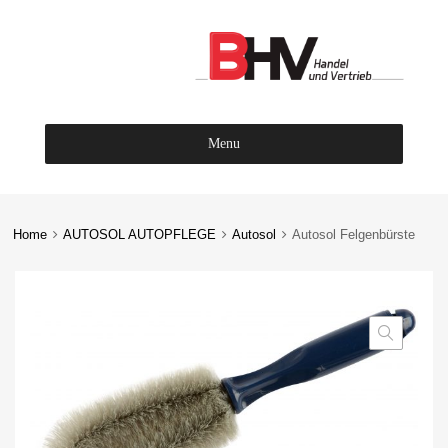
Menu
Skip
to
content
Home
AUTOSOL AUTOPFLEGE
Autosol
Autosol Felgenbürste