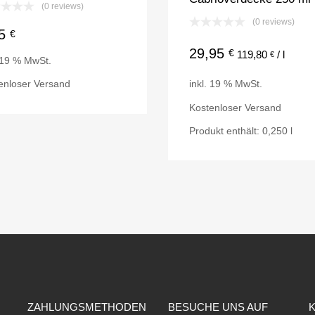
(0 reviews)
(0 reviews)
95
€
29,95
€
119,80
/
l
€
. 19 % MwSt.
enloser Versand
inkl. 19 % MwSt.
Kostenloser Versand
Produkt enthält: 0,250
l
ZAHLUNGSMETHODEN
BESUCHE UNS AUF