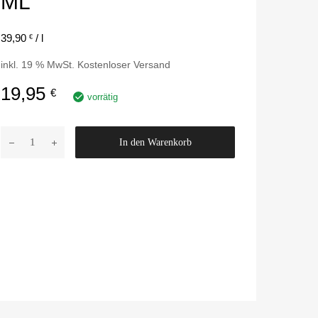
ML
39,90
/
l
€
inkl. 19 % MwSt.
Kostenloser Versand
19,95
€
vorrätig
A
In den Warenkorb
u
t
o
s
o
l
F
e
l
g