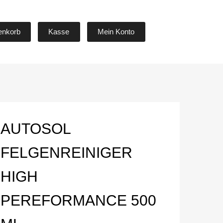
Skip
enkorb
Kasse
Mein Konto
to
content
AUTOSOL
FELGENREINIGER
HIGH
PEREFORMANCE 500