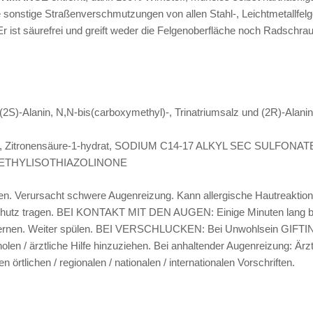
nstige Straßenverschmutzungen von allen Stahl-, Leichtmetallfelge
. Er ist säurefrei und greift weder die Felgenoberfläche noch Radschra
S)-Alanin, N,N-bis(carboxymethyl)-, Trinatriumsalz und (2R)-Alanin,
TE, Zitronensäure-1-hydrat, SODIUM C14-17 ALKYL SEC SULF
METHYLISOTHIAZOLINONE
n. Verursacht schwere Augenreizung. Kann allergische Hautreaktione
chutz tragen. BEI KONTAKT MIT DEN AUGEN: Einige Minuten lang be
entfernen. Weiter spülen. BEI VERSCHLUCKEN: Bei Unwohlsein GI
len / ärztliche Hilfe hinzuziehen. Bei anhaltender Augenreizung: Ärztl
örtlichen / regionalen / nationalen / internationalen Vorschriften.