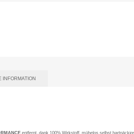
E INFORMATION
FORMANCE
entfernt, dank 100% Wirkstoff, mühelos selbst hartnäcki