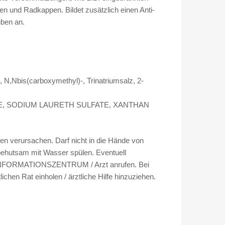
o
n und Radkappen. Bildet zusätzlich einen Anti-
r
uben an.
m
a
n
c
e
 N,Nbis(carboxymethyl)-, Trinatriumsalz, 2-
5
0
ONATE, SODIUM LAURETH SULFATE, XANTHAN
0
m
l
n verursachen. Darf nicht in die Hände von
M
hutsam mit Wasser spülen. Eventuell
e
FTINFORMATIONSZENTRUM / Arzt anrufen. Bei
n
ichen Rat einholen / ärztliche Hilfe hinzuziehen.
g
e