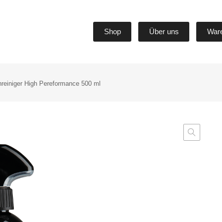
Shop
Über uns
War
nreiniger High Pereformance 500 ml