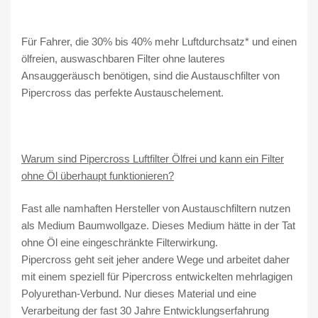
.
0
Für Fahrer, die 30% bis 40% mehr Luftdurchsatz* und einen
T
ölfreien, auswaschbaren Filter ohne lauteres
D
Ansauggeräusch benötigen, sind die Austauschfilter von
I
Pipercross das perfekte Austauschelement.
u
n
d
2
Warum sind Pipercross Luftfilter Ölfrei und kann ein Filter
.
ohne Öl überhaupt funktionieren?
0
T
Fast alle namhaften Hersteller von Austauschfiltern nutzen
F
als Medium Baumwollgaze. Dieses Medium hätte in der Tat
S
ohne Öl eine eingeschränkte Filterwirkung.
I
Pipercross geht seit jeher andere Wege und arbeitet daher
/
mit einem speziell für Pipercross entwickelten mehrlagigen
n
Polyurethan-Verbund. Nur dieses Material und eine
i
Verarbeitung der fast 30 Jahre Entwicklungserfahrung