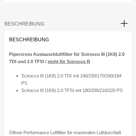
u
s
t
a
BESCHREIBUNG
u
s
BESCHREIBUNG
c
h
Pipercross Austauschluftfilter für Scirocco III (1K8) 2.0
l
TDI und 2.0 TFSI /
nicht für Scirocco R
u
f
Scirocco III (1K8) 2.0 TDI mit 140/150/170/180/184
t
PS
f
Scirocco III (1K8) 2.0 TFSI mit 180/200/210/220 PS
i
l
t
e
r
f
Ölfreie Performance Luftfilter für maximalen Luftdurchlaß