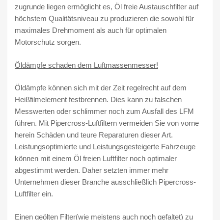
c
zugrunde liegen ermöglicht es, Öl freie Austauschfilter auf
h
höchstem Qualitätsniveau zu produzieren die sowohl für
t
maximales Drehmoment als auch für optimalen
f
Motorschutz sorgen.
ü
r
Öldämpfe schaden dem Luftmassenmesser!
S
c
Öldämpfe können sich mit der Zeit regelrecht auf dem
i
Heißfilmelement festbrennen. Dies kann zu falschen
r
Messwerten oder schlimmer noch zum Ausfall des LFM
o
führen. Mit Pipercross-Luftfiltern vermeiden Sie von vorne
c
herein Schäden und teure Reparaturen dieser Art.
c
Leistungsoptimierte und Leistungsgesteigerte Fahrzeuge
o
können mit einem Öl freien Luftfilter noch optimaler
R
abgestimmt werden. Daher setzten immer mehr
M
Unternehmen dieser Branche ausschließlich Pipercross-
e
Luftfilter ein.
n
g
Einen geölten Filter(wie meistens auch noch gefaltet) zu