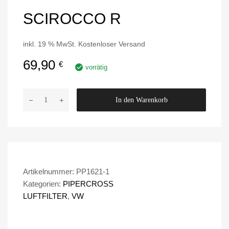
SCIROCCO R
inkl. 19 % MwSt.
Kostenloser Versand
69,90
€
vorrätig
P
In den Warenkorb
i
p
e
r
c
r
Artikelnummer:
PP1621-1
o
Kategorien:
PIPERCROSS
s
LUFTFILTER
,
VW
s
A