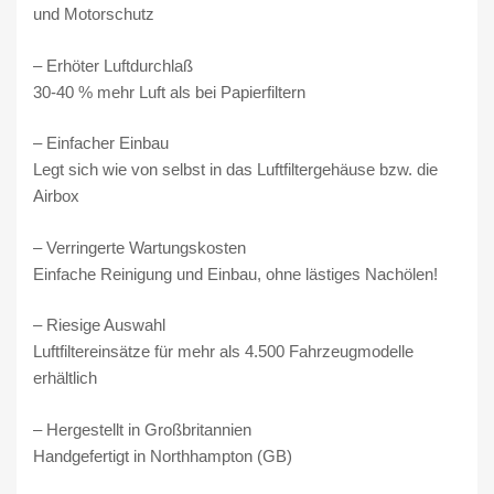
ü
und Motorschutz
r
S
– Erhöter Luftdurchlaß
c
30-40 % mehr Luft als bei Papierfiltern
i
r
– Einfacher Einbau
o
Legt sich wie von selbst in das Luftfiltergehäuse bzw. die
c
Airbox
c
– Verringerte Wartungskosten
o
Einfache Reinigung und Einbau, ohne lästiges Nachölen!
I
I
– Riesige Auswahl
I
Luftfiltereinsätze für mehr als 4.500 Fahrzeugmodelle
(
erhältlich
1
K
– Hergestellt in Großbritannien
8
Handgefertigt in Northhampton (GB)
)
2