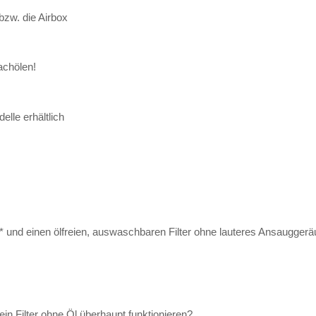
 bzw. die Airbox
achölen!
elle erhältlich
 und einen ölfreien, auswaschbaren Filter ohne lauteres Ansauggeräu
ein Filter ohne Öl überhaupt funktionieren?