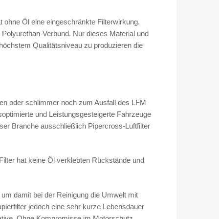
2
/
 ohne Öl eine eingeschränkte Filterwirkung.
F
n Polyurethan-Verbund. Nur dieses Material und
1
f höchstem Qualitätsniveau zu produzieren die
3
)
4
.
4
rten oder schlimmer noch zum Ausfall des LFM
V
gsoptimierte und Leistungsgesteigerte Fahrzeuge
8
r Branche ausschließlich Pipercross-Luftfilter
m
i
t
Filter hat keine Öl verklebten Rückstände und
5
6
0
r um damit bei der Reinigung die Umwelt mit
/
pierfilter jedoch eine sehr kurze Lebensdauer
5
ernative. Ohne Kompromisse im Motorschutz,