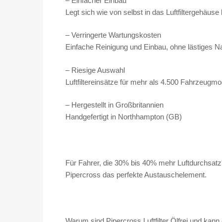
– Einfacher Einbau
Legt sich wie von selbst in das Luftfiltergehäuse
– Verringerte Wartungskosten
Einfache Reinigung und Einbau, ohne lästiges N
– Riesige Auswahl
Luftfiltereinsätze für mehr als 4.500 Fahrzeugmod
– Hergestellt in Großbritannien
Handgefertigt in Northhampton (GB)
Für Fahrer, die 30% bis 40% mehr Luftdurchsatz*
Pipercross das perfekte Austauschelement.
Warum sind Pipercross Luftfilter Ölfrei und kann 