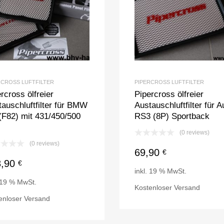
RCROSS LUFTFILTER
PIPERCROSS LUFTFILTER
rcross ölfreier
Pipercross ölfreier
auschluftfilter für BMW
Austauschluftfilter für A
(F82) mit 431/450/500
RS3 (8P) Sportback
(0 reviews)
(0 reviews)
69,90
€
8,90
€
inkl. 19 % MwSt.
. 19 % MwSt.
Kostenloser Versand
enloser Versand