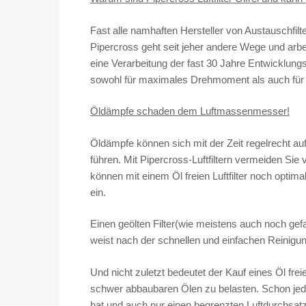
Fast alle namhaften Hersteller von Austauschfil
Pipercross geht seit jeher andere Wege und arbe
eine Verarbeitung der fast 30 Jahre Entwicklungs
sowohl für maximales Drehmoment als auch für 
Öldämpfe schaden dem Luftmassenmesser!
Öldämpfe können sich mit der Zeit regelrecht 
führen. Mit Pipercross-Luftfiltern vermeiden Si
können mit einem Öl freien Luftfilter noch opti
ein.
Einen geölten Filter(wie meistens auch noch gefa
weist nach der schnellen und einfachen Reinigu
Und nicht zuletzt bedeutet der Kauf eines Öl fre
schwer abbaubaren Ölen zu belasten. Schon jeder 
hat und auch nur einen begrenzten Luftdurchsatz,