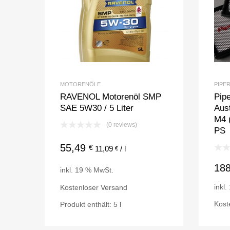
MOTORENÖLE
PIPE
RAVENOL Motorenöl SMP
Pipe
SAE 5W30 / 5 Liter
Aust
M4 
(0 reviews)
PS
55,49
€
11,09
/
l
€
18
inkl. 19 % MwSt.
inkl
Kostenloser Versand
Kost
Produkt enthält: 5
l