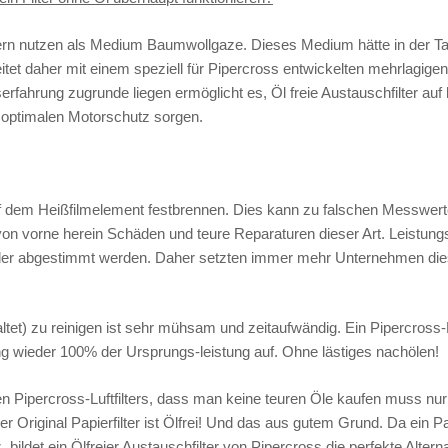
tern nutzen als Medium Baumwollgaze. Dieses Medium hätte in der Tat
itet daher mit einem speziell für Pipercross entwickelten mehrlagige
erfahrung zugrunde liegen ermöglicht es, Öl freie Austauschfilter au
optimalen Motorschutz sorgen.
auf dem Heißfilmelement festbrennen. Dies kann zu falschen Messwe
e von vorne herein Schäden und teure Reparaturen dieser Art. Leistun
maler abgestimmt werden. Daher setzten immer mehr Unternehmen diese
ltet) zu reinigen ist sehr mühsam und zeitaufwändig. Ein Pipercross-
ng wieder 100% der Ursprungs-leistung auf. Ohne lästiges nachölen!
ien Pipercross-Luftfilters, dass man keine teuren Öle kaufen muss nu
Original Papierfilter ist Ölfrei! Und das aus gutem Grund. Da ein Pa
 bildet ein Ölfreier Austauschfilter von Pipercross die perfekte Alt