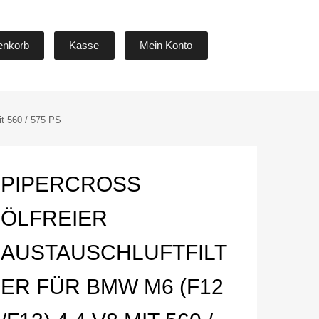
Skip
enkorb
Kasse
Mein Konto
to
content
it 560 / 575 PS
PIPERCROSS
ÖLFREIER
AUSTAUSCHLUFTFILT
ER FÜR BMW M6 (F12