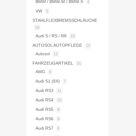
BMW / BMW-M / BMW-X
4
VW
5
STAHLFLEXBREMSSCHLÄUCHE
18
Audi S / RS / R8
18
AUTOSOL AUTOPFLEGE
12
Autosol
12
FAHRZEUGARTIKEL
31
AMG
6
Audi S1 (8X)
7
Audi RS3
11
Audi RS4
10
Audi RS5
8
Audi RS6
9
Audi RS7
6