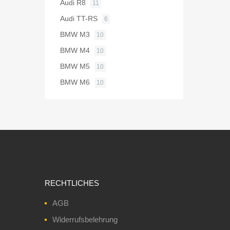
Audi R8
11
Audi TT-RS
6
BMW M3
10
BMW M4
10
BMW M5
10
BMW M6
10
RECHTLICHES
AGB
Widerrufsbelehrung