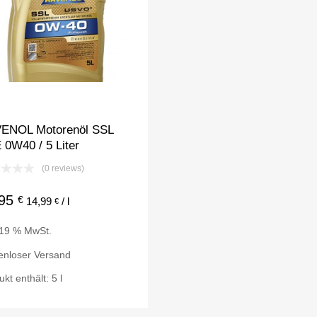
ENOL Motorenöl SSL
 0W40 / 5 Liter
(0 reviews)
,95
€
14,99
/
l
€
. 19 % MwSt.
enloser Versand
ukt enthält: 5
l