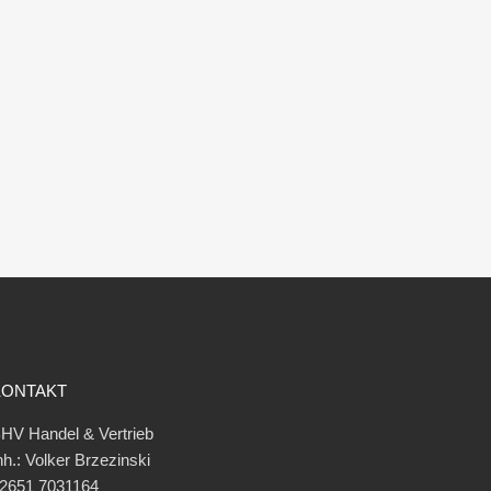
KONTAKT
HV Handel & Vertrieb
nh.: Volker Brzezinski
2651 7031164