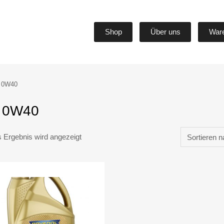
Shop
Über uns
War
 0W40
 0W40
s Ergebnis wird angezeigt