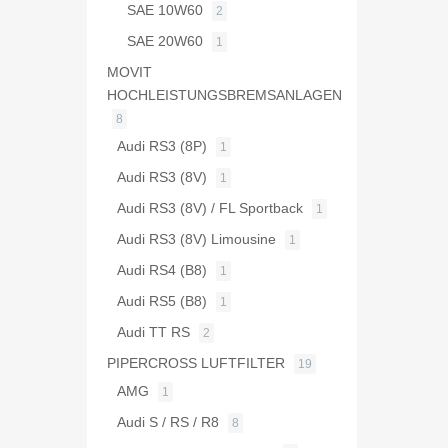
SAE 10W60
2
SAE 20W60
1
MOVIT
HOCHLEISTUNGSBREMSANLAGEN
8
Audi RS3 (8P)
1
Audi RS3 (8V)
1
Audi RS3 (8V) / FL Sportback
1
Audi RS3 (8V) Limousine
1
Audi RS4 (B8)
1
Audi RS5 (B8)
1
Audi TT RS
2
PIPERCROSS LUFTFILTER
19
AMG
1
Audi S / RS / R8
8