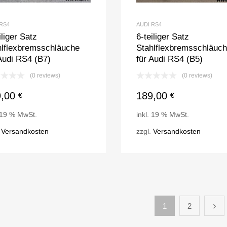
 RS4
AUDI RS4
iliger Satz
6-teiliger Satz
hlflexbremsschläuche
Stahlflexbremsschläuc
Audi RS4 (B7)
für Audi RS4 (B5)
(0 reviews)
(0 reviews)
9,00
189,00
€
€
. 19 % MwSt.
inkl. 19 % MwSt.
.
Versandkosten
zzgl.
Versandkosten
1
2