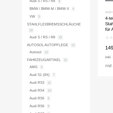
Audi S / RS / R8
8
BMW / BMW-M / BMW-X
4
AUDI
VW
5
4-te
Sta
STAHLFLEXBREMSSCHLÄUCHE
für 
18
Audi S / RS / R8
18
AUTOSOL AUTOPFLEGE
12
14
Autosol
12
inkl
FAHRZEUGARTIKEL
31
zzgl
AMG
6
Audi S1 (8X)
7
Audi RS3
11
Audi RS4
10
Audi RS5
8
Audi RS6
9