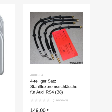
AUDI RS4
4-teiliger Satz
Stahlflexbremsschläuche
für Audi RS4 (B8)
1
(0 reviews)
149,00
€