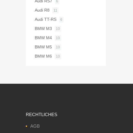
Audi RS7
6
Audi R8
11
Audi TT-RS
6
BMW M3
10
BMW M4
10
BMW M5
10
BMW M6
10
RECHTLICHES
AGB