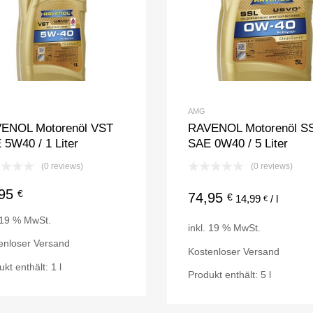
AMG
ENOL Motorenöl VST
RAVENOL Motorenöl S
 5W40 / 1 Liter
SAE 0W40 / 5 Liter
(0 reviews)
(0 reviews)
,95
€
74,95
€
14,99
/
l
€
. 19 % MwSt.
inkl. 19 % MwSt.
enloser Versand
Kostenloser Versand
ukt enthält: 1
l
Produkt enthält: 5
l