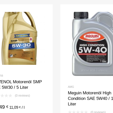
R8
ENOL Motorenöl SMP
 5W30 / 5 Liter
AMG
Meguin Motorenöl High
(0 reviews)
Condition SAE 5W40 / 
Liter
,49
€
11,09
/
l
€
(0 reviews)