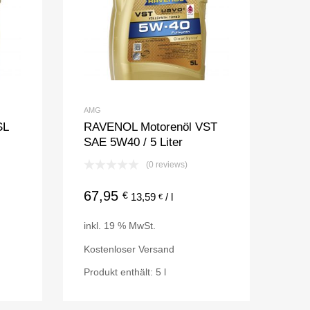
AMG
SL
RAVENOL Motorenöl VST
SAE 5W40 / 5 Liter
(0 reviews)
67,95
€
13,59
/
l
€
inkl. 19 % MwSt.
Kostenloser Versand
Produkt enthält: 5
l