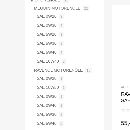
MOTORENÖLE
37
MEGUIN MOTORENÖLE
22
SAE 0W20
3
SAE 0W30
4
SAE 5W20
1
SAE 5W30
8
SAE 5W40
4
SAE 10W40
2
RAVENOL MOTORENÖLE
15
SAE 0W20
1
SAE 10W50
AUDI 
1
RAV
SAE 0W30
1
SAE
SAE 0W40
1
SAE 5W30
2
55
SAE 5W40
5