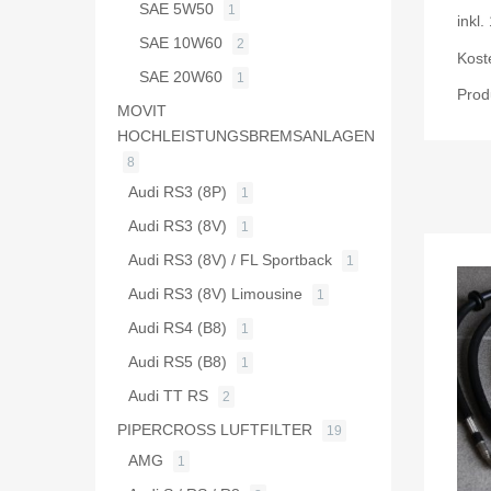
SAE 5W50
1
inkl
SAE 10W60
2
Kost
SAE 20W60
1
Prod
MOVIT
HOCHLEISTUNGSBREMSANLAGEN
8
Audi RS3 (8P)
1
Audi RS3 (8V)
1
Audi RS3 (8V) / FL Sportback
1
Audi RS3 (8V) Limousine
1
Audi RS4 (B8)
1
Audi RS5 (B8)
1
Audi TT RS
2
PIPERCROSS LUFTFILTER
19
AMG
1