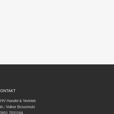
KONTAKT
HV Handel & Vertrieb
nh.: Volker Brzezinski
2651 7031164