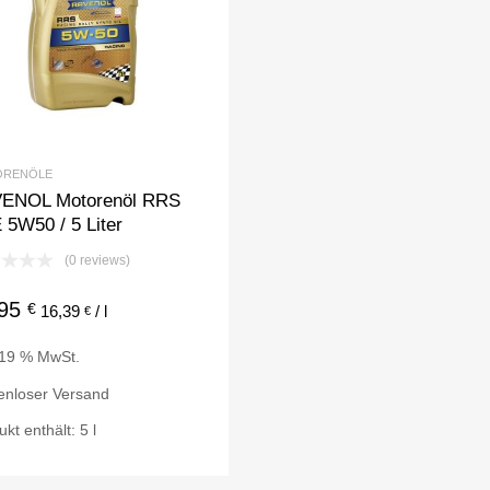
ORENÖLE
ENOL Motorenöl RRS
 5W50 / 5 Liter
(0 reviews)
,95
€
16,39
/
l
€
. 19 % MwSt.
enloser Versand
ukt enthält: 5
l