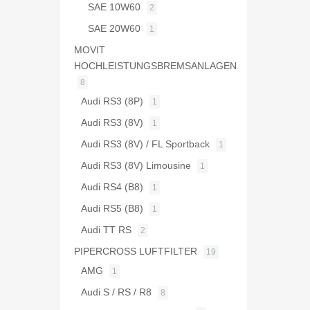
SAE 10W60
2
SAE 20W60
1
MOVIT
HOCHLEISTUNGSBREMSANLAGEN
8
Audi RS3 (8P)
1
Audi RS3 (8V)
1
Audi RS3 (8V) / FL Sportback
1
Audi RS3 (8V) Limousine
1
Audi RS4 (B8)
1
Audi RS5 (B8)
1
Audi TT RS
2
PIPERCROSS LUFTFILTER
19
AMG
1
Audi S / RS / R8
8