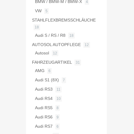
BMW / BMW-M / BMW-X
4
VW
5
STAHLFLEXBREMSSCHLÄUCHE
18
Audi S / RS / R8
18
AUTOSOL AUTOPFLEGE
12
Autosol
12
FAHRZEUGARTIKEL
31
AMG
6
Audi S1 (8X)
7
Audi RS3
11
Audi RS4
10
Audi RS5
8
Audi RS6
9
Audi RS7
6