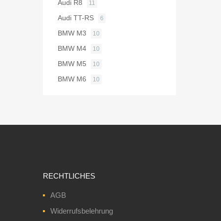
Audi R8
11
Audi TT-RS
6
BMW M3
10
BMW M4
10
BMW M5
10
BMW M6
10
RECHTLICHES
AGB
Widerrufsbelehrung