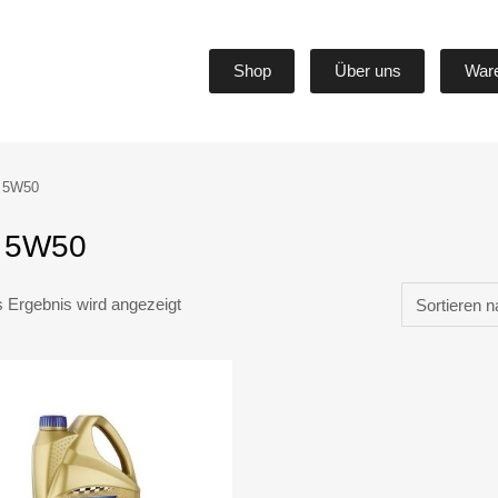
Shop
Über uns
War
 5W50
 5W50
s Ergebnis wird angezeigt