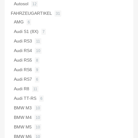
Autosol
12
FAHRZEUGARTIKEL
31
AMG
6
Audi S1 (8X)
7
Audi RS3
11
Audi RS4
10
Audi RS5
8
Audi RS6
9
Audi RS7
6
Audi R8
11
Audi TT-RS
6
BMW M3
10
BMW M4
10
BMW M5
10
BMW M6
10