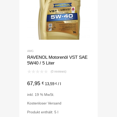
AMG
RAVENOL Motorenöl VST SAE
5W40 / 5 Liter
(0 reviews)
67,95
€
13,59
/
l
€
inkl. 19 % MwSt.
Kostenloser Versand
Produkt enthält: 5
l