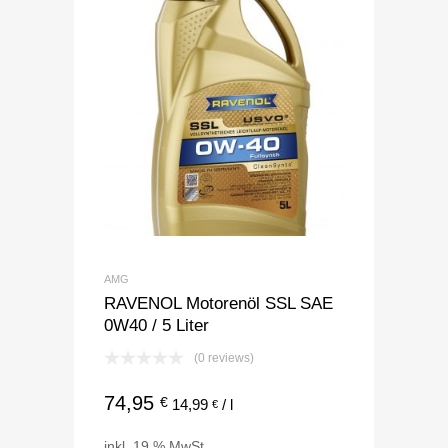
AMG
RAVENOL Motorenöl SSL SAE
0W40 / 5 Liter
(0 reviews)
74,95
€
14,99
/
l
€
inkl. 19 % MwSt.