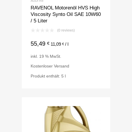
AUDI R8
RAVENOL Motorenöl HVS High
Viscosity Synto Oil SAE 10W60
/ 5 Liter
(0 reviews)
55,49
€
11,09
/
l
€
inkl. 19 % MwSt.
Kostenloser Versand
Produkt enthält: 5
l