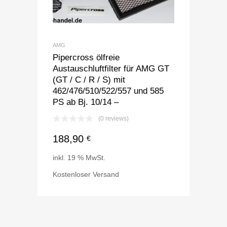
AMG
Pipercross ölfreie
Austauschluftfilter für AMG GT
(GT / C / R / S) mit
462/476/510/522/557 und 585
PS ab Bj. 10/14 –
(0 reviews)
188,90
€
inkl. 19 % MwSt.
Kostenloser Versand