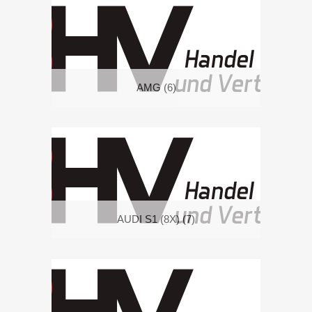
AMG
(6)
AUDI S1 (8X)
(7)