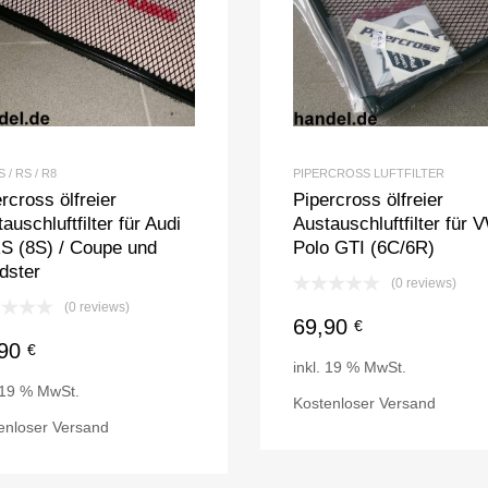
S / RS / R8
PIPERCROSS LUFTFILTER
rcross ölfreier
Pipercross ölfreier
auschluftfilter für Audi
Austauschluftfilter für 
S (8S) / Coupe und
Polo GTI (6C/6R)
dster
(0 reviews)
(0 reviews)
69,90
€
,90
€
inkl. 19 % MwSt.
. 19 % MwSt.
Kostenloser Versand
enloser Versand