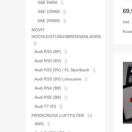
SAE 5W50
1
69
SAE 10W60
2
SAE 20W60
1
inkl
MOVIT
Kost
HOCHLEISTUNGSBREMSANLAGEN
8
Audi RS3 (8P)
1
Audi RS3 (8V)
1
Audi RS3 (8V) / FL Sportback
1
Audi RS3 (8V) Limousine
1
Audi RS4 (B8)
1
Audi RS5 (B8)
1
Audi TT RS
2
PIPERCROSS LUFTFILTER
19
AMG
1