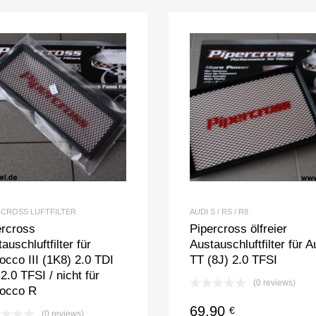
RCROSS LUFTFILTER
AUDI S / RS / R8
ercross
Pipercross ölfreier
auschluftfilter für
Austauschluftfilter für A
occo III (1K8) 2.0 TDI
TT (8J) 2.0 TFSI
2.0 TFSI / nicht für
(0 reviews)
rocco R
69,90
€
(0 reviews)