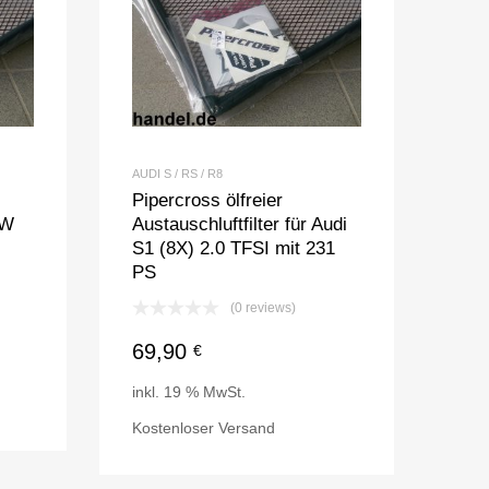
AUDI S / RS / R8
Pipercross ölfreier
VW
Austauschluftfilter für Audi
S1 (8X) 2.0 TFSI mit 231
PS
(0 reviews)
69,90
€
inkl. 19 % MwSt.
Kostenloser Versand