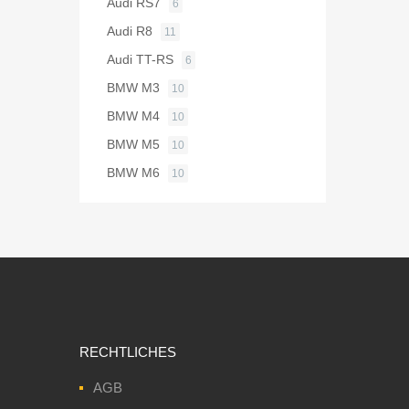
Audi RS7
6
Audi R8
11
Audi TT-RS
6
BMW M3
10
BMW M4
10
BMW M5
10
BMW M6
10
RECHTLICHES
AGB