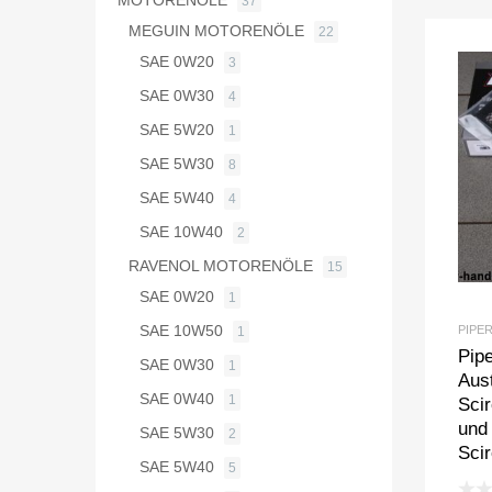
MOTORENÖLE
37
MEGUIN MOTORENÖLE
22
SAE 0W20
3
SAE 0W30
4
SAE 5W20
1
SAE 5W30
8
SAE 5W40
4
SAE 10W40
2
RAVENOL MOTORENÖLE
15
SAE 0W20
1
SAE 10W50
PIPE
1
Pip
SAE 0W30
1
Aust
SAE 0W40
1
Scir
und 
SAE 5W30
2
Sci
SAE 5W40
5