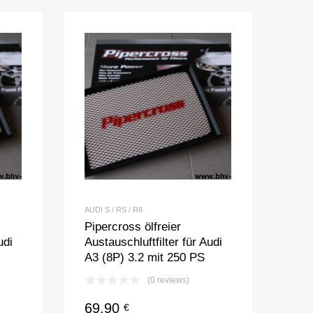
AUDI S / RS / R8
Pipercross ölfreier
udi
Austauschluftfilter für Audi
A3 (8P) 3.2 mit 250 PS
(0 reviews)
69,90
€