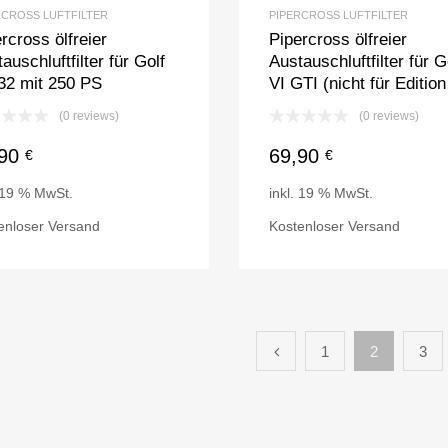
RCROSS LUFTFILTER
PIPERCROSS LUFTFILTER
rcross ölfreier
Pipercross ölfreier
auschluftfilter für Golf
Austauschluftfilter für G
32 mit 250 PS
VI GTI (nicht für Edition
(0 reviews)
(0 reviews)
,90
69,90
€
€
. 19 % MwSt.
inkl. 19 % MwSt.
enloser Versand
Kostenloser Versand
1
2
3