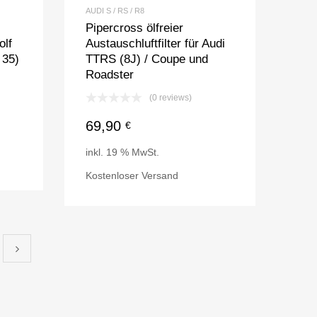
AUDI S / RS / R8
Pipercross ölfreier
olf
Austauschluftfilter für Audi
 35)
TTRS (8J) / Coupe und
Roadster
(0 reviews)
69,90
€
inkl. 19 % MwSt.
Kostenloser Versand